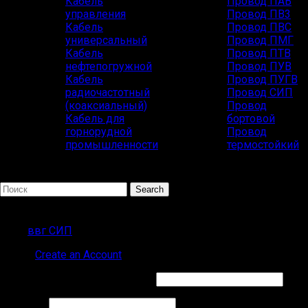
Кабель
Провод ПАВ
управления
Провод ПВ3
Кабель
Провод ПВС
универсальный
Провод ПМГ
Кабель
Провод ПТВ
нефтепогружной
Провод ПУВ
Кабель
Провод ПУГВ
радиочастотный
Провод СИП
(коаксиальный)
Провод
Кабель для
бортовой
горнорудной
Провод
промышленности
термостойкий
Search
Популярные запросы
ввг СИП
Sign in
Create an Account
Обязательно
Имя пользователя или Email
*
Обязательно
Пароль
*