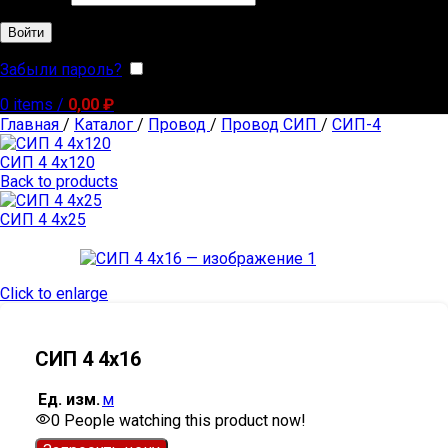
Войти
Забыли пароль?
Запомнить меня
0
items
/
0,00
₽
Главная
/
Каталог
/
Провод
/
Провод СИП
/
СИП-4
СИП 4 4х120
Back to products
СИП 4 4х25
Click to enlarge
СИП 4 4х16
Ед. изм.
м
0
People watching this product now!