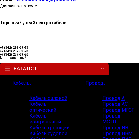
Для заявок по почте
Торговый дом Электрокабель
+7 (342) 288-69-53
+7 (342) 257-69-28
+7 (342) 257-69-26
Многоканальный
КАТАЛОГ
Кабель
Провод
Кабель силовой
Провод А
Кабель
Провод АС
оптический
Провод МГСТ
Кабель
Провод
контрольный
МСТП
Кабель греющий
Провод НВ
Кабель судовой
Провод НВМ