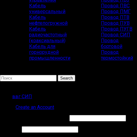
Кабель
Провод ПВС
универсальный
Провод ПМГ
Кабель
Провод ПТВ
нефтепогружной
Провод ПУВ
Кабель
Провод ПУГВ
радиочастотный
Провод СИП
(коаксиальный)
Провод
Кабель для
бортовой
горнорудной
Провод
промышленности
термостойкий
Search
Популярные запросы
ввг СИП
Sign in
Create an Account
Обязательно
Имя пользователя или Email
*
Обязательно
Пароль
*