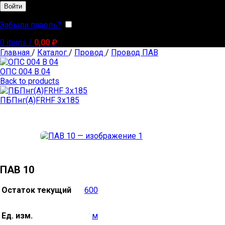
Войти
Забыли пароль?
Запомнить меня
0
items
/
0,00
₽
Главная
/
Каталог
/
Провод
/
Провод ПАВ
ОПС 004 В 04
Back to products
ПБПнг(А)FRHF 3х185
ПАВ 10
Остаток текущий
600
Ед. изм.
м