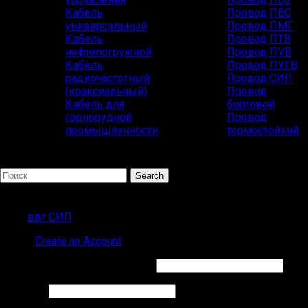
Кабель
Провод ПВС
универсальный
Провод ПМГ
Кабель
Провод ПТВ
нефтепогружной
Провод ПУВ
Кабель
Провод ПУГВ
радиочастотный
Провод СИП
(коаксиальный)
Провод
Кабель для
бортовой
горнорудной
Провод
промышленности
термостойкий
Search
ПОПУЛЯРНЫЕ ЗАПРОСЫ
ввг СИП
Sign in
Create an Account
Обязательно
Имя пользователя или Email
*
Обязательно
Пароль
*