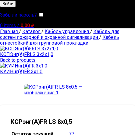
Войти
Забыли пароль?
Запомнить меня
0
items
/
0,00
₽
Главная
/
Каталог
/
Кабель управления
/
Кабель для
систем пожарной и охранной сигнализации
/
Кабель
огнестойкий для групповой прокладки
КСПЭнг(А)FRLS 3х2х1,0
Back to products
КУИНнг(А)FR 3х1,0
КСРэнг(А)FR LS 8х0,5
Остаток текущий
77