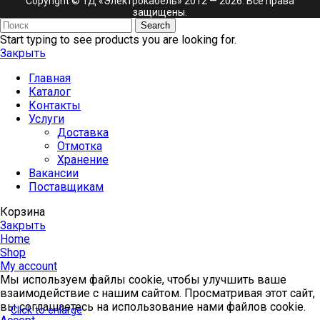
Copyright © ТД «Электрокабель»​ 2012 — 2026. Все права
защищены.
Search
Start typing to see products you are looking for.
Закрыть
Главная
Каталог
Контакты
Услуги
Доставка
Отмотка
Хранение
Вакансии
Поставщикам
Корзина
Закрыть
Home
Shop
My account
Мы используем файлы cookie, чтобы улучшить ваше
взаимодействие с нашим сайтом. Просматривая этот сайт,
вы соглашаетесь на использование нами файлов cookie.
Click to enlarge