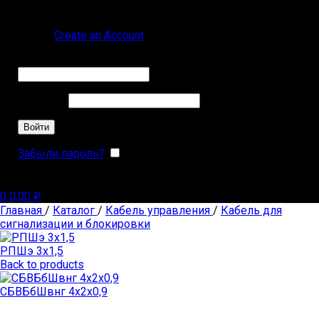
Sign in
Create an Account
Обязательно
Имя пользователя или Email
*
Обязательно
Пароль
*
Войти
Забыли пароль?
Запомнить меня
0
0,00
₽
Главная
/
Каталог
/
Кабель управления
/
Кабель для
сигнализации и блокировки
РПШэ 3х1,5
Back to products
СБВБбШвнг 4х2х0,9