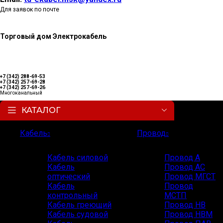
Для заявок по почте
Торговый дом Электрокабель
+7 (342) 288-69-53
+7 (342) 257-69-28
+7 (342) 257-69-26
Многоканальный
КАТАЛОГ
Кабель
Провод
Кабель силовой
Провод А
Кабель
Провод АС
оптический
Провод МГСТ
Кабель
Провод
контрольный
МСТП
Кабель греющий
Провод НВ
Кабель судовой
Провод НВМ