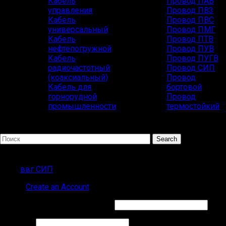
Кабель
Провод ПАВ
управления
Провод ПВ3
Кабель
Провод ПВС
универсальный
Провод ПМГ
Кабель
Провод ПТВ
нефтепогружной
Провод ПУВ
Кабель
Провод ПУГВ
радиочастотный
Провод СИП
(коаксиальный)
Провод
Кабель для
бортовой
горнорудной
Провод
промышленности
термостойкий
Search
Популярные запросы
ввг СИП
Sign in
Create an Account
Обязательно
Имя пользователя или Email
*
Обязательно
Пароль
*