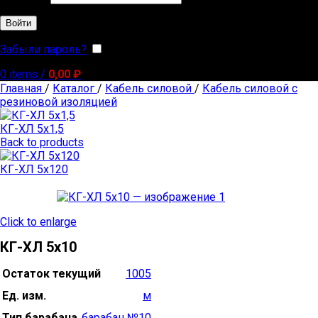
Войти
Забыли пароль?
Запомнить меня
0
items
/
0,00
₽
Главная
/
Каталог
/
Кабель силовой
/
Кабель силовой с
резиновой изоляцией
КГ-ХЛ 5х1,5
Back to products
КГ-ХЛ 5х120
Click to enlarge
КГ-ХЛ 5х10
Остаток текущий
1005
Ед. изм.
м
Тип барабана
барабан №10