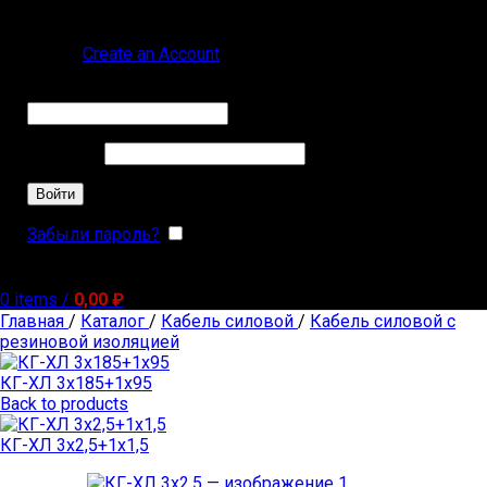
Sign in
Create an Account
Обязательно
Имя пользователя или Email
*
Обязательно
Пароль
*
Войти
Забыли пароль?
Запомнить меня
0
items
/
0,00
₽
Главная
/
Каталог
/
Кабель силовой
/
Кабель силовой с
резиновой изоляцией
КГ-ХЛ 3х185+1х95
Back to products
КГ-ХЛ 3х2,5+1х1,5