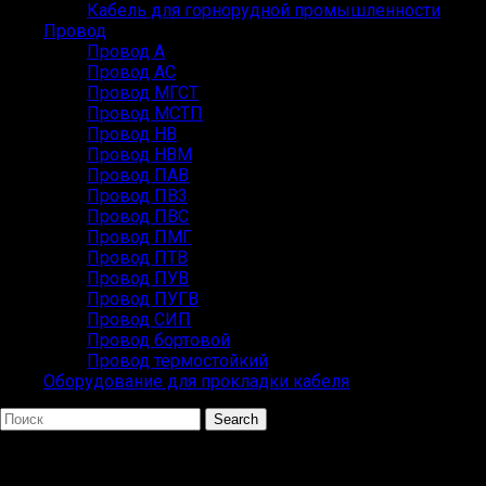
Кабель для горнорудной промышленности
Провод
Провод А
Провод АС
Провод МГСТ
Провод МСТП
Провод НВ
Провод НВМ
Провод ПАВ
Провод ПВ3
Провод ПВС
Провод ПМГ
Провод ПТВ
Провод ПУВ
Провод ПУГВ
Провод СИП
Провод бортовой
Провод термостойкий
Оборудование для прокладки кабеля
Search
ПОПУЛЯРНЫЕ ЗАПРОСЫ