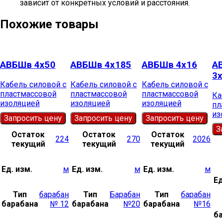
зависит от конкретных условий и расстояния.
Похожие товары
АВБШв 4х50
АВБШв 4х185
АВБШв 4х16
А
3
Кабель силовой с
Кабель силовой с
Кабель силовой с
пластмассовой
пластмассовой
пластмассовой
Ка
изоляцией
изоляцией
изоляцией
пл
из
Запросить цену
Запросить цену
Запросить цену
З
Остаток
Остаток
Остаток
224
270
2026
текущий
текущий
текущий
Ед. изм.
м
Ед. изм.
м
Ед. изм.
м
Ед
Тип
барабан
Тип
Барабан
Тип
барабан
барабана
№ 12
барабана
№20
барабана
№16
б