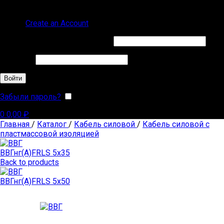
ВВГ СИП
Sign in
Create an Account
Обязательно
Имя пользователя или Email
*
Обязательно
Пароль
*
Войти
Забыли пароль?
Запомнить меня
0
0,00
₽
Главная
/
Каталог
/
Кабель силовой
/
Кабель силовой с
пластмассовой изоляцией
ВВГнг(А)FRLS 5х35
Back to products
ВВГнг(А)FRLS 5х50