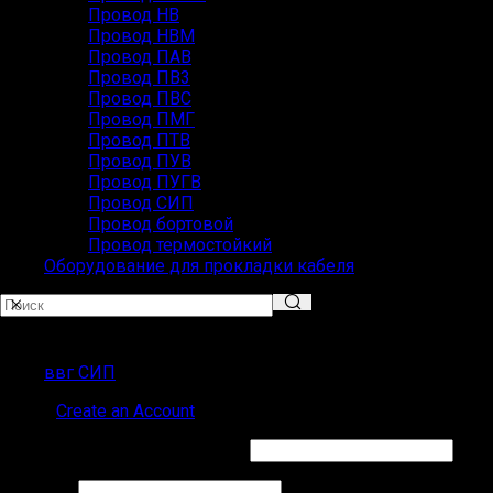
Провод НВ
Провод НВМ
Провод ПАВ
Провод ПВ3
Провод ПВС
Провод ПМГ
Провод ПТВ
Провод ПУВ
Провод ПУГВ
Провод СИП
Провод бортовой
Провод термостойкий
Оборудование для прокладки кабеля
Популярные запросы
ввг СИП
Sign in
Create an Account
Обязательно
Имя пользователя или Email
*
Обязательно
Пароль
*