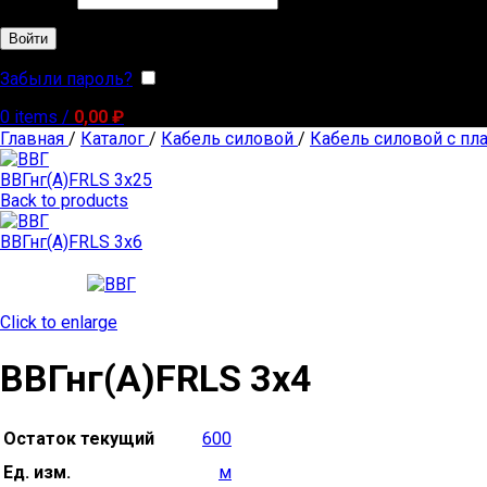
Войти
Забыли пароль?
Запомнить меня
0
items
/
0,00
₽
Главная
/
Каталог
/
Кабель силовой
/
Кабель силовой с пл
ВВГнг(А)FRLS 3х25
Back to products
ВВГнг(А)FRLS 3х6
Click to enlarge
ВВГнг(А)FRLS 3х4
Остаток текущий
600
Ед. изм.
м