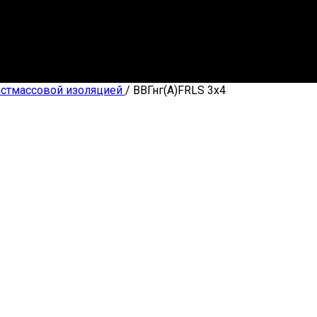
астмассовой изоляцией
/
ВВГнг(А)FRLS 3х4