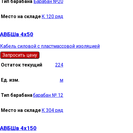
Тип барабана
Барабан №20
Место на складе
К 120 ряд
АВБШв 4х50
Кабель силовой с пластмассовой изоляцией
Запросить цену
Остаток текущий
224
Ед. изм.
м
Тип барабана
барабан № 12
Место на складе
К 304 ряд
АВБШв 4х150