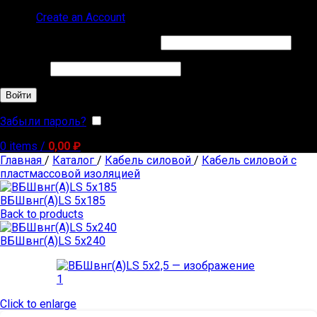
Sign in
Create an Account
Обязательно
Имя пользователя или Email
*
Обязательно
Пароль
*
Войти
Забыли пароль?
Запомнить меня
0
items
/
0,00
₽
Главная
/
Каталог
/
Кабель силовой
/
Кабель силовой с
пластмассовой изоляцией
ВБШвнг(А)LS 5х185
Back to products
ВБШвнг(А)LS 5х240
Click to enlarge