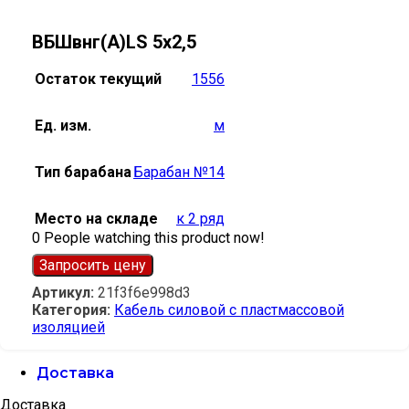
ВБШвнг(А)LS 5х2,5
Остаток текущий
1556
Ед. изм.
м
Тип барабана
Барабан №14
Место на складе
к 2 ряд
0
People watching this product now!
Запросить цену
Артикул:
21f3f6e998d3
Категория:
Кабель силовой с пластмассовой
изоляцией
Доставка
Доставка