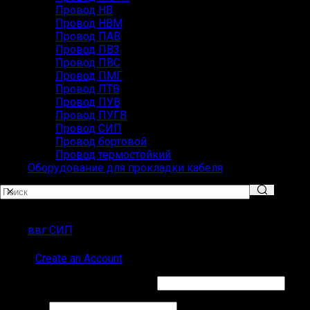
Провод НВ
Провод НВМ
Провод ПАВ
Провод ПВ3
Провод ПВС
Провод ПМГ
Провод ПТВ
Провод ПУВ
Провод ПУГВ
Провод СИП
Провод бортовой
Провод термостойкий
Оборудование для прокладки кабеля
Популярные запросы
ввг СИП
Sign in
Create an Account
Обязательно
Имя пользователя или Email
*
Обязательно
Пароль
*