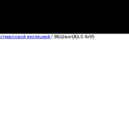
астмассовой изоляцией
/
ВБШвнг(А)LS 4х95