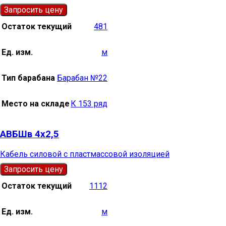
Запросить цену
Остаток текущий
481
Ед. изм.
м
Тип барабана
Барабан №22
Место на складе
К 153 ряд
АВБШв 4х2,5
Кабель силовой с пластмассовой изоляцией
Запросить цену
Остаток текущий
1112
Ед. изм.
м