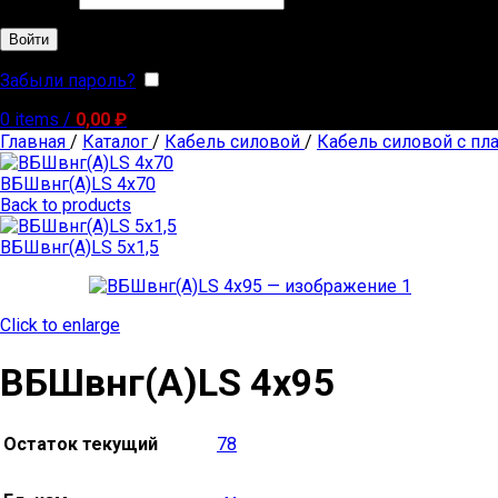
Войти
Забыли пароль?
Запомнить меня
0
items
/
0,00
₽
Главная
/
Каталог
/
Кабель силовой
/
Кабель силовой с пл
ВБШвнг(А)LS 4х70
Back to products
ВБШвнг(А)LS 5х1,5
Click to enlarge
ВБШвнг(А)LS 4х95
Остаток текущий
78