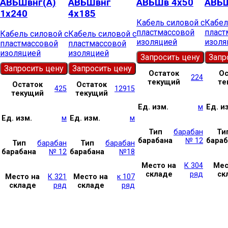
АВБШвнг(А)
АВБШвнг
АВБШв 4х50
АВБШ
1х240
4х185
Кабель силовой с
Кабел
пластмассовой
пласт
Кабель силовой с
Кабель силовой с
изоляцией
изоля
пластмассовой
пластмассовой
изоляцией
изоляцией
Запросить цену
Запр
Запросить цену
Запросить цену
Остаток
Ос
224
текущий
те
Остаток
Остаток
425
12915
текущий
текущий
Ед. изм.
м
Ед. и
Ед. изм.
м
Ед. изм.
м
Тип
барабан
Ти
барабана
№ 12
бараб
Тип
барабан
Тип
барабан
барабана
№ 12
барабана
№18
Место на
К 304
Мес
складе
ряд
ск
Место на
К 321
Место на
к 107
складе
ряд
складе
ряд