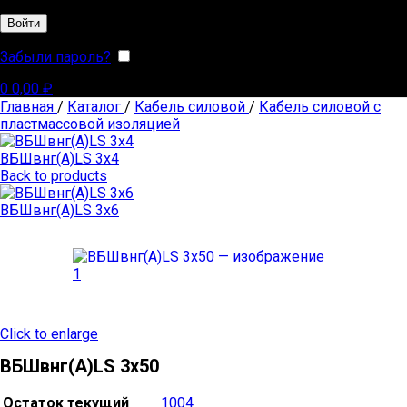
Войти
Забыли пароль?
Запомнить меня
0
0,00
₽
Главная
/
Каталог
/
Кабель силовой
/
Кабель силовой с
пластмассовой изоляцией
ВБШвнг(А)LS 3х4
Back to products
ВБШвнг(А)LS 3х6
Click to enlarge
ВБШвнг(А)LS 3х50
Остаток текущий
1004