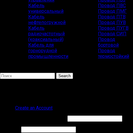
Кабель
Провод ПВС
универсальный
Провод ПМГ
Кабель
Провод ПТВ
нефтепогружной
Провод ПУВ
Кабель
Провод ПУГВ
радиочастотный
Провод СИП
(коаксиальный)
Провод
Кабель для
бортовой
горнорудной
Провод
промышленности
термостойкий
Search
ПОПУЛЯРНЫЕ ЗАПРОСЫ
ВВГ СИП
Sign in
Create an Account
Обязательно
Имя пользователя или Email
*
Обязательно
Пароль
*