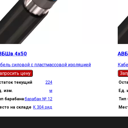
ВБШв 4х50
АВБ
бель силовой с пластмассовой изоляцией
Кабе
апросить цену
Зап
статок текущий
224
Ост
. изм.
м
Ед. 
ип барабана
барабан № 12
Тип 
есто на складе
К 304 ряд
Мес