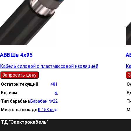
АВБШв 4х95
А
Кабель силовой с пластмассовой изоляцией
Ка
Запросить цену
З
Остаток текущий
481
О
Ед. изм.
м
Ед
Тип барабана
Барабан №22
Т
Место на складе
К 153 ряд
М
ТД "Электрокабель"​