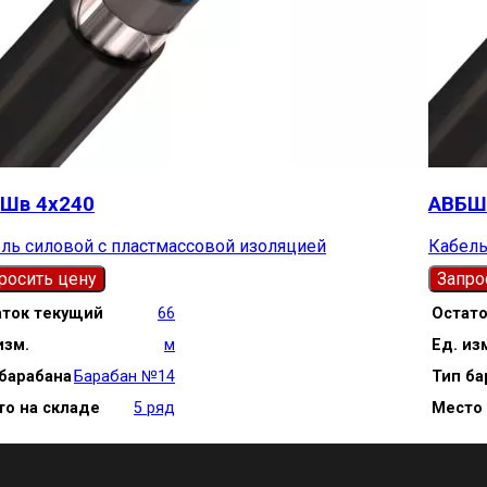
Шв 4х240
АВБШ
ль силовой с пластмассовой изоляцией
Кабель
росить цену
Запро
аток текущий
66
Остат
изм.
м
Ед. из
барабана
Барабан №14
Тип ба
то на складе
5 ряд
Место 