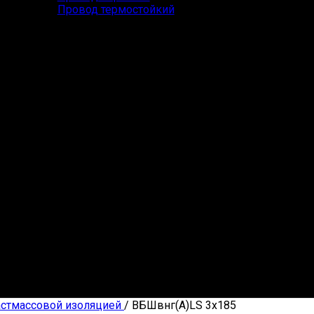
Провод термостойкий
астмассовой изоляцией
/
ВБШвнг(А)LS 3х185