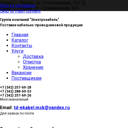
Склад: г. Пермь, ул. Соликамская, 307 Д
Skip to navigation
Офис: г. Пермь, ул. Соликамская, 291
Skip to main content
Группа компаний "Электрокабель"
Поставки кабельно-проводниковой продукции
Главная
Каталог
Контакты
Улуги
Доставка
Отмотка
Хранение
Вакансии
Поставщикам
+7 (342) 257-69-28
+7 (342) 288-69-53
+7 (342) 257-69-26
Многоканальный
Email:
td-ekabel.msk@yandex.ru
Для заявок по почте