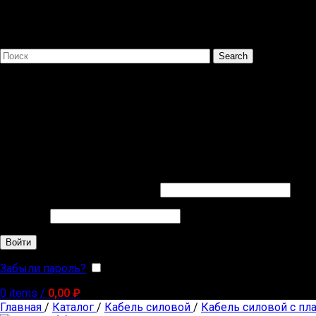
Search
Популярные запросы
ВВГ СИП
Sign in
Обязательно
Имя пользователя или Email
*
Обязательно
Пароль
*
Войти
Забыли пароль?
Запомнить меня
0
items
/
0,00
₽
Главная
/
Каталог
/
Кабель силовой
/
Кабель силовой с пл