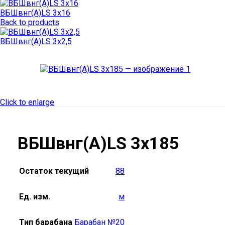
ВБШвнг(А)LS 3х16
Back to products
ВБШвнг(А)LS 3х2,5
Click to enlarge
ВБШвнг(А)LS 3х185
Остаток текущий
88
Ед. изм.
м
Тип барабана
Барабан №20