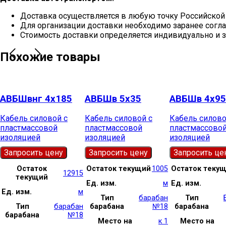
Доставка осуществляется в любую точку Российской
Для организации доставки необходимо заранее согла
Стоимость доставки определяется индивидуально и з
Похожие товары
АВБШвнг 4х185
АВБШв 5х35
АВБШв 4х95
Кабель силовой с
Кабель силовой с
Кабель силово
пластмассовой
пластмассовой
пластмассово
изоляцией
изоляцией
изоляцией
Запросить цену
Запросить цену
Запросить це
Остаток
Остаток текущий
1005
Остаток теку
12915
текущий
Ед. изм.
м
Ед. изм.
Ед. изм.
м
Тип
барабан
Тип
Тип
барабан
барабана
№18
барабана
барабана
№18
Место на
к 1
Место на