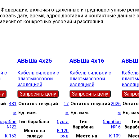
 Федерации, включая отдаленные и труднодоступные реги
совать дату, время, адрес доставки и контактные данные 
ависит от конкретных условий и расстояния.
АВБШв 4х25
АВБШв 4х16
АВБШв
й с
Кабель силовой с
Кабель силовой с
Кабель
й
пластмассовой
пластмассовой
пластм
изоляцией
изоляцией
изоляц
ну
Запросить цену
Запросить цену
Запро
щий
481
Остаток текущий
17
Остаток текущий
2026
Остато
м
Ед. изм.
м
Ед. изм.
м
Ед. изм
Барабан
Тип барабана
бухта
Тип
барабан
Ти
№22
барабана
№16
бараб
Место на
К 120
К 153
складе
ряд
Место на
К 109
Мест