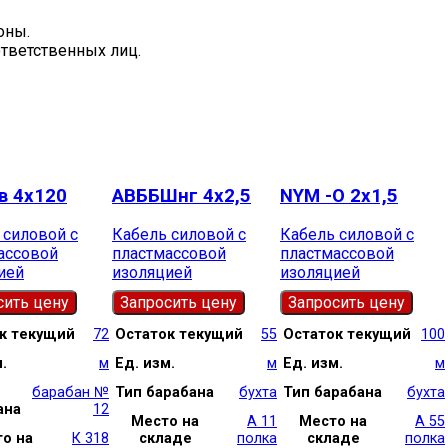
оны.
ответственных лиц.
 4х120
АВББШнг 4х2,5
NYM -О 2х1,5
 силовой с
Кабель силовой с
Кабель силовой с
ассовой
пластмассовой
пластмассовой
ией
изоляцией
изоляцией
сить цену
Запросить цену
Запросить цену
к текущий
72
Остаток текущий
55
Остаток текущий
100
.
м
Ед. изм.
м
Ед. изм.
м
п
барабан №
Тип барабана
бухта
Тип барабана
бухта
ана
12
Место на
А 11
Место на
А 55
о на
К 318
складе
полка
складе
полка