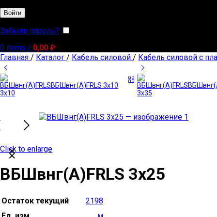
Войти
Забыли пароль?
Запомнить меня
0
items
/
0,00
₽
Главная
/
Каталог
/
Кабель силовой
/
Кабель силовой с пл
ВБШвнг(А)FRLS 3х10
ВБШвнг(
Click to enlarge
ВБШвнг(А)FRLS 3х25
Остаток текущий
2198
Ед. изм.
м