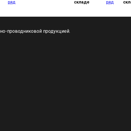
ряд
складе
ряд
скл
ьно-проводниковой продукцией.