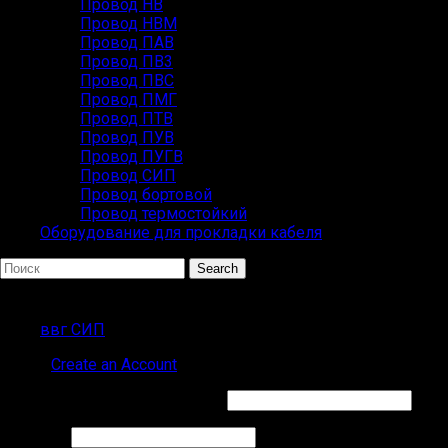
Провод НВ
Провод НВМ
Провод ПАВ
Провод ПВ3
Провод ПВС
Провод ПМГ
Провод ПТВ
Провод ПУВ
Провод ПУГВ
Провод СИП
Провод бортовой
Провод термостойкий
Оборудование для прокладки кабеля
Search
ПОПУЛЯРНЫЕ ЗАПРОСЫ
ввг СИП
Sign in
Create an Account
Обязательно
Имя пользователя или Email
*
Обязательно
Пароль
*