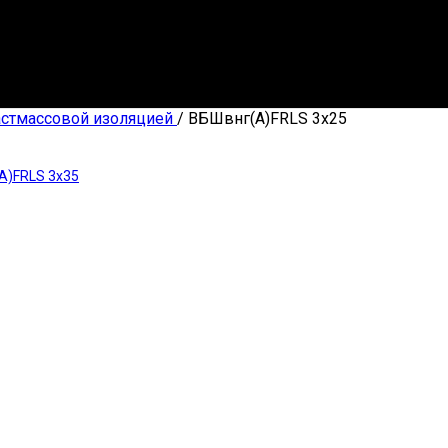
астмассовой изоляцией
/
ВБШвнг(А)FRLS 3х25
А)FRLS 3х35