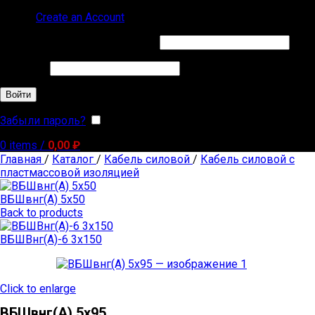
Sign in
Create an Account
Обязательно
Имя пользователя или Email
*
Обязательно
Пароль
*
Войти
Забыли пароль?
Запомнить меня
0
items
/
0,00
₽
Главная
/
Каталог
/
Кабель силовой
/
Кабель силовой с
пластмассовой изоляцией
ВБШвнг(А) 5х50
Back to products
ВБШВнг(А)-6 3х150
Click to enlarge
ВБШвнг(А) 5х95