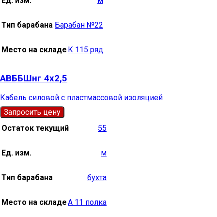
Ед. изм.
м
Тип барабана
Барабан №22
Место на складе
К 115 ряд
АВББШнг 4х2,5
Кабель силовой с пластмассовой изоляцией
Запросить цену
Остаток текущий
55
Ед. изм.
м
Тип барабана
бухта
Место на складе
А 11 полка