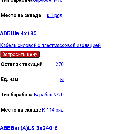
Тип барабана
барабан №18
Место на складе
к 1 ряд
АВБШв 4х185
Кабель силовой с пластмассовой изоляцией
Запросить цену
Остаток текущий
270
Ед. изм.
м
Тип барабана
Барабан №20
Место на складе
К 114 ряд
АВБВнг(А)LS 3х240-6