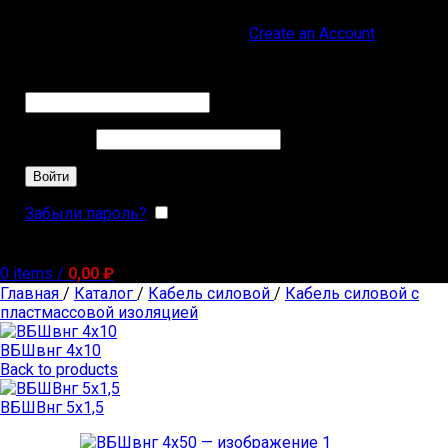
Sign in
Create an Account
Обязательно
Имя пользователя или Email
*
Обязательно
Пароль
*
Войти
Забыли пароль?
Запомнить меня
0
items
/
0,00
₽
Главная
/
Каталог
/
Кабель силовой
/
Кабель силовой с
пластмассовой изоляцией
ВБШвнг 4х10
Back to products
ВБШВнг 5х1,5