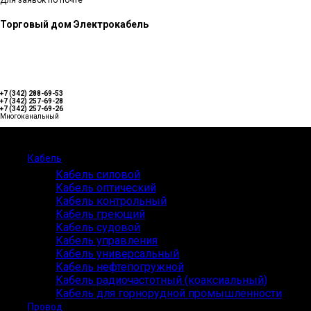
Для заявок по почте
Торговый дом Электрокабель
+7 (342) 288-69-53
+7 (342) 257-69-28
+7 (342) 257-69-26
Многоканальный
Каталог
Кабель
Кабель силовой
Кабель оптический
Кабель контрольный
Кабель греющий
Кабель судовой
Кабель управления
Кабель универсальный
Кабель нефтепогружной
Кабель радиочастотный (коаксиальный)
Кабель для горнорудной промышленности
Провод