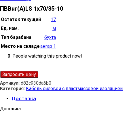
ПВВнг(А)LS 1х70/35-10
Остаток текущий
17
Ед. изм.
м
Тип барабана
бухта
Место на складе
ангар 1
0
People watching this product now!
Запросить цену
Артикул:
d82c930da6b0
Категория:
Кабель силовой с пластмассовой изоляцией
Доставка
Доставка