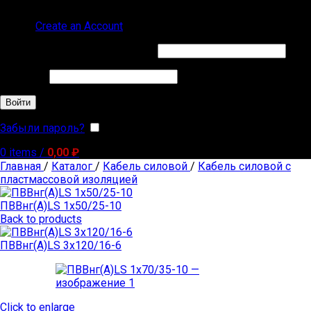
Sign in
Create an Account
Обязательно
Имя пользователя или Email
*
Обязательно
Пароль
*
Войти
Забыли пароль?
Запомнить меня
0
items
/
0,00
₽
Главная
/
Каталог
/
Кабель силовой
/
Кабель силовой с
пластмассовой изоляцией
ПВВнг(А)LS 1х50/25-10
Back to products
ПВВнг(А)LS 3х120/16-6
Click to enlarge