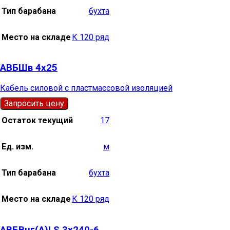
Тип барабана
бухта
Место на складе
К 120 ряд
АВБШв 4х25
Кабель силовой с пластмассовой изоляцией
Запросить цену
Остаток текущий
17
Ед. изм.
м
Тип барабана
бухта
Место на складе
К 120 ряд
АВБВнг(А)LS 3х240-6