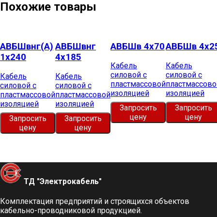
Похожие товары
АВБШвнг(А)
АВБШвнг
АВБШв 4х70
АВБШв 4х2
1х240
4х185
Кабель
Кабель
силовой с
силовой с
Кабель
Кабель
пластмассовой
пластмассово
силовой с
силовой с
изоляцией
изоляцией
пластмассовой
пластмассовой
изоляцией
изоляцией
Запросить
Запросить
цену
цену
Запросить
Запросить
цену
цену
ТД "Электрокабель"​
Комплектация предприятий и строящихся объектов
кабельно-проводниковой продукцией.