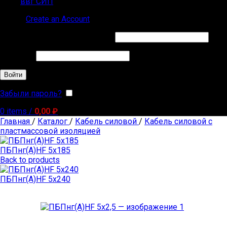
ввг СИП
Sign in
Create an Account
Обязательно
Имя пользователя или Email
*
Обязательно
Пароль
*
Войти
Забыли пароль?
Запомнить меня
0
items
/
0,00
₽
Главная
/
Каталог
/
Кабель силовой
/
Кабель силовой с
пластмассовой изоляцией
ПБПнг(А)HF 5х185
Back to products
ПБПнг(А)HF 5х240