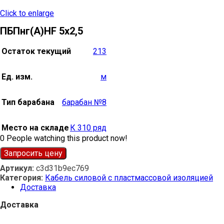
Click to enlarge
ПБПнг(А)HF 5х2,5
Остаток текущий
213
Ед. изм.
м
Тип барабана
барабан №8
Место на складе
К 310 ряд
0
People watching this product now!
Запросить цену
Артикул:
c3d31b9ec769
Категория:
Кабель силовой с пластмассовой изоляцией
Доставка
Доставка