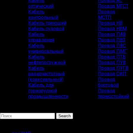
Кабель
Провод АС
оптический
Провод МГСТ
Кабель
Провод
контрольный
МСТП
Кабель греющий
Провод НВ
Кабель судовой
Провод НВМ
Кабель
Провод ПАВ
управления
Провод ПВ3
Кабель
Провод ПВС
универсальный
Провод ПМГ
Кабель
Провод ПТВ
нефтепогружной
Провод ПУВ
Кабель
Провод ПУГВ
радиочастотный
Провод СИП
(коаксиальный)
Провод
Кабель для
бортовой
горнорудной
Провод
промышленности
термостойкий
Search
Популярные запросы