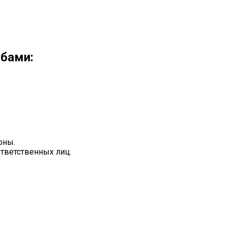
обами:
оны.
ответственных лиц.