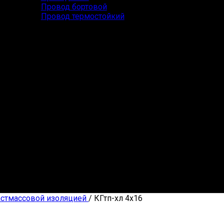
Провод бортовой
Провод термостойкий
астмассовой изоляцией
/
КГтп-хл 4х16