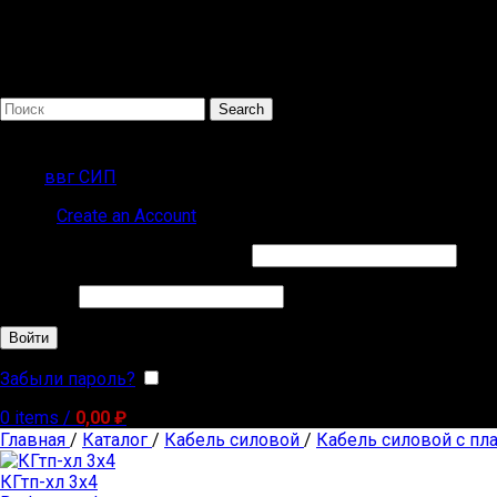
Search
ПОПУЛЯРНЫЕ ЗАПРОСЫ
ввг СИП
Sign in
Create an Account
Обязательно
Имя пользователя или Email
*
Обязательно
Пароль
*
Войти
Забыли пароль?
Запомнить меня
0
items
/
0,00
₽
Главная
/
Каталог
/
Кабель силовой
/
Кабель силовой с пл
КГтп-хл 3х4