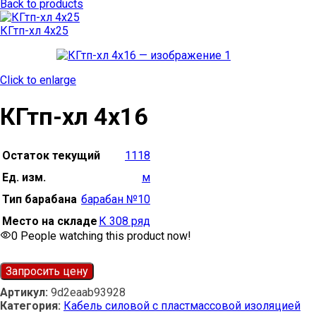
Back to products
КГтп-хл 4х25
Click to enlarge
КГтп-хл 4х16
Остаток текущий
1118
Ед. изм.
м
Тип барабана
барабан №10
Место на складе
К 308 ряд
0
People watching this product now!
Запросить цену
Артикул:
9d2eaab93928
Категория:
Кабель силовой с пластмассовой изоляцией