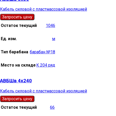
Кабель силовой с пластмассовой изоляцией
Запросить цену
Остаток текущий
1046
Ед. изм.
м
Тип барабана
барабан №18
Место на складе
К 204 ряд
АВБШв 4х240
Кабель силовой с пластмассовой изоляцией
Запросить цену
Остаток текущий
66