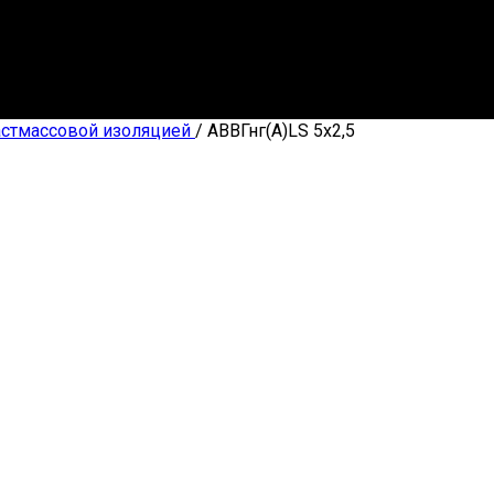
астмассовой изоляцией
/
АВВГнг(А)LS 5х2,5