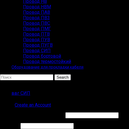
Провод НВ
Провод НВМ
Провод ПАВ
Провод ПВ3
Провод ПВС
Провод ПМГ
Провод ПТВ
Провод ПУВ
Провод ПУГВ
Провод СИП
Провод бортовой
Провод термостойкий
Оборудование для прокладки кабеля
Search
ПОПУЛЯРНЫЕ ЗАПРОСЫ
ввг СИП
Sign in
Create an Account
Обязательно
Имя пользователя или Email
*
Обязательно
Пароль
*