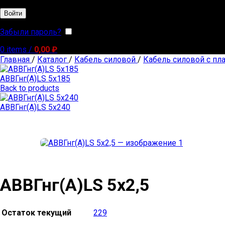
Войти
Забыли пароль?
Запомнить меня
0
items
/
0,00
₽
Главная
/
Каталог
/
Кабель силовой
/
Кабель силовой с пл
АВВГнг(А)LS 5х185
Back to products
АВВГнг(А)LS 5х240
АВВГнг(А)LS 5х2,5
Остаток текущий
229