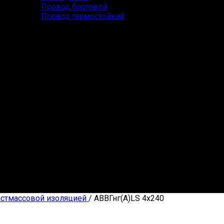
Провод бортовой
Провод термостойкий
астмассовой изоляцией
/
АВВГнг(А)LS 4х240