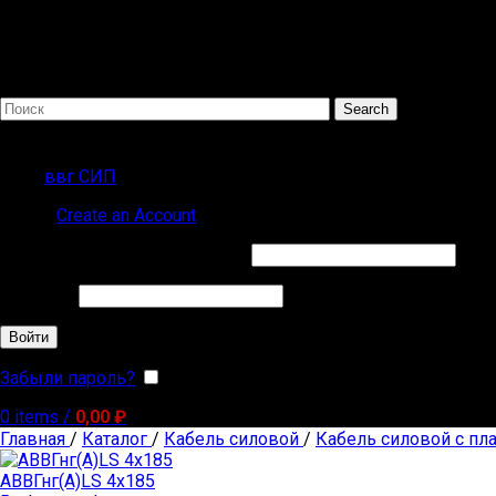
Search
ПОПУЛЯРНЫЕ ЗАПРОСЫ
ввг СИП
Sign in
Create an Account
Обязательно
Имя пользователя или Email
*
Обязательно
Пароль
*
Войти
Забыли пароль?
Запомнить меня
0
items
/
0,00
₽
Главная
/
Каталог
/
Кабель силовой
/
Кабель силовой с пл
АВВГнг(А)LS 4х185