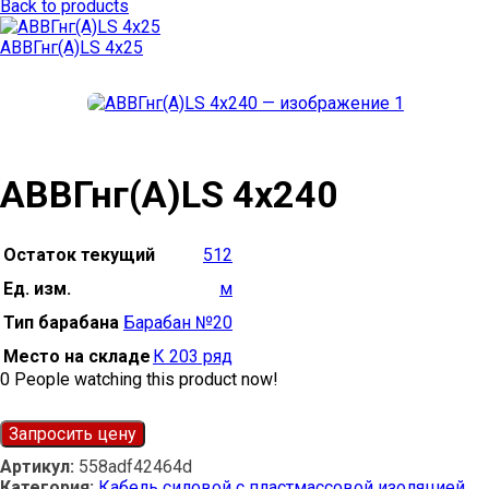
Back to products
АВВГнг(А)LS 4х25
АВВГнг(А)LS 4х240
Остаток текущий
512
Ед. изм.
м
Тип барабана
Барабан №20
Место на складе
К 203 ряд
0
People watching this product now!
Запросить цену
Артикул:
558adf42464d
Категория:
Кабель силовой с пластмассовой изоляцией