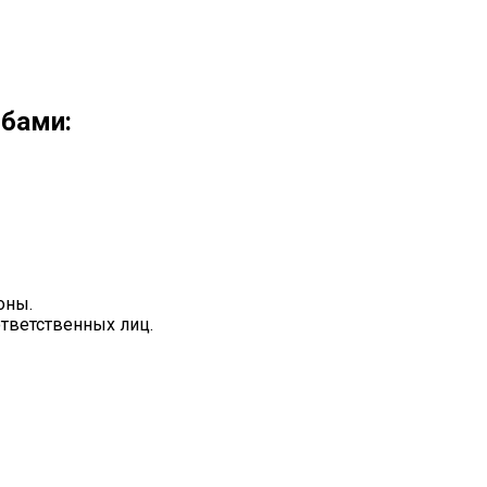
обами:
оны.
ответственных лиц.