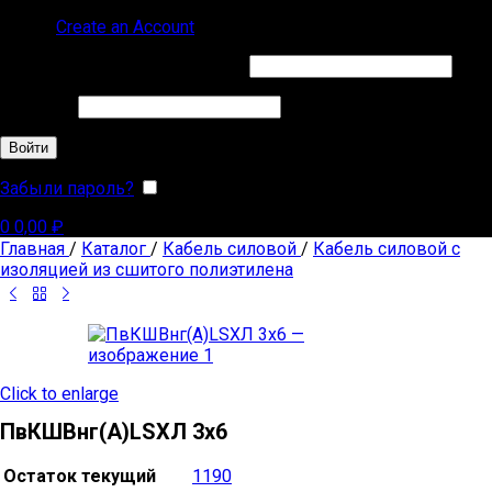
Sign in
Create an Account
Обязательно
Имя пользователя или Email
*
Обязательно
Пароль
*
Войти
Забыли пароль?
Запомнить меня
0
0,00
₽
Главная
/
Каталог
/
Кабель силовой
/
Кабель силовой с
изоляцией из сшитого полиэтилена
Click to enlarge
ПвКШВнг(А)LSХЛ 3х6
Остаток текущий
1190