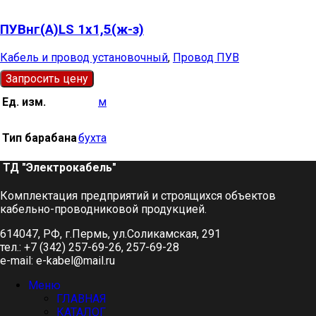
ПУВнг(А)LS 1х1,5(ж-з)
Кабель и провод установочный
,
Провод ПУВ
Запросить цену
Ед. изм.
м
Тип барабана
бухта
ТД "Электрокабель"​
Комплектация предприятий и строящихся объектов
кабельно-проводниковой продукцией.
614047, РФ, г.Пермь, ул.Соликамская, 291
тел.: +7 (342) 257-69-26, 257-69-28
e-mail: e-kabel@mail.ru
Меню
ГЛАВНАЯ
КАТАЛОГ