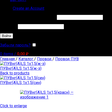
Sign in
Create an Account
Обязательно
Имя пользователя или Email
*
Обязательно
Пароль
*
Войти
Забыли пароль?
Запомнить меня
0
items
/
0,00
₽
Главная
/
Каталог
/
Провод
/
Провод ПУВ
ПУВнг(А)LS 1х1,5(ж-з)
Back to products
ПУВнг(А)LS 1х1,5(син)
Click to enlarge