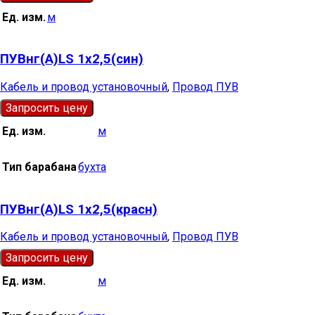
Ед. изм.
м
ПУВнг(А)LS 1х2,5(син)
Кабель и провод установочный
,
Провод ПУВ
Запросить цену
Ед. изм.
м
Тип барабана
бухта
ПУВнг(А)LS 1х2,5(красн)
Кабель и провод установочный
,
Провод ПУВ
Запросить цену
Ед. изм.
м