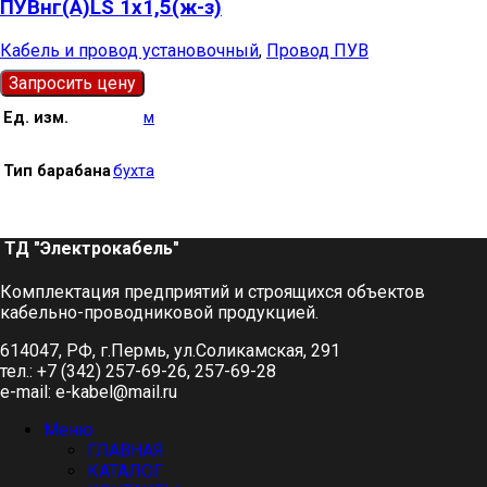
ПУВнг(А)LS 1х1,5(ж-з)
Кабель и провод установочный
,
Провод ПУВ
Запросить цену
Ед. изм.
м
Тип барабана
бухта
ТД "Электрокабель"​
Комплектация предприятий и строящихся объектов
кабельно-проводниковой продукцией.
614047, РФ, г.Пермь, ул.Соликамская, 291
тел.: +7 (342) 257-69-26, 257-69-28
e-mail: e-kabel@mail.ru
Меню
ГЛАВНАЯ
КАТАЛОГ