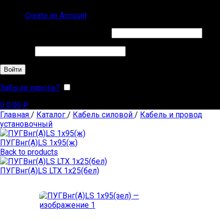
Sign in
Create an Account
Обязательно
Имя пользователя или Email
*
Обязательно
Пароль
*
Войти
Забыли пароль?
Запомнить меня
0
0,00
₽
Главная
/
Каталог
/
Кабель силовой
/
Кабель и провод
установочный
ПУГВнг(А)LS 1х95(ж)
Back to products
ПУГВнг(А)LS LTX 1х25(бел)