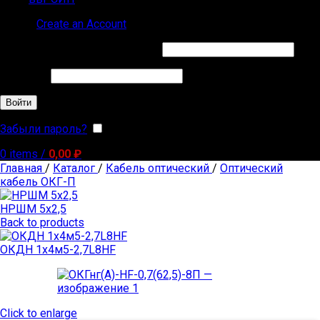
Sign in
Create an Account
Обязательно
Имя пользователя или Email
*
Обязательно
Пароль
*
Войти
Забыли пароль?
Запомнить меня
0
items
/
0,00
₽
Главная
/
Каталог
/
Кабель оптический
/
Оптический
кабель ОКГ-П
НРШМ 5х2,5
Back to products
ОКДН 1х4м5-2,7L8HF
Click to enlarge