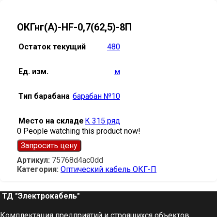
ОКГнг(А)-HF-0,7(62,5)-8П
Остаток текущий
480
Ед. изм.
м
Тип барабана
барабан №10
Место на складе
К 315 ряд
0
People watching this product now!
Запросить цену
Артикул:
75768d4ac0dd
Категория:
Оптический кабель ОКГ-П
ТД "Электрокабель"​
Комплектация предприятий и строящихся объектов