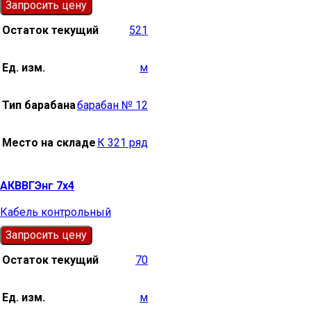
Запросить цену
Остаток текущий
521
Ед. изм.
м
Тип барабана
барабан № 12
Место на складе
К 321 ряд
АКВВГЭнг 7х4
Кабель контрольный
Запросить цену
Остаток текущий
70
Ед. изм.
м