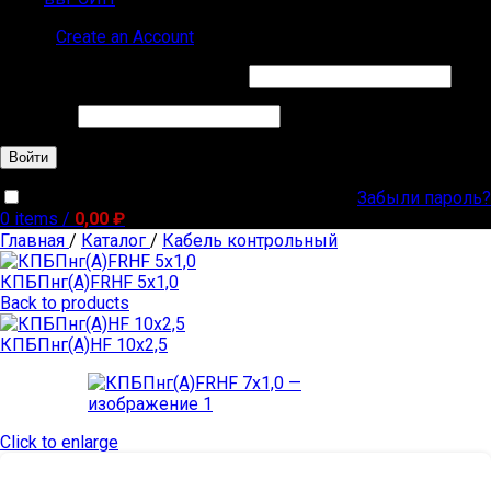
Sign in
Create an Account
Обязательно
Имя пользователя или Email
*
Обязательно
Пароль
*
Войти
Забыли пароль?
Запомнить меня
0
items
/
0,00
₽
Главная
/
Каталог
/
Кабель контрольный
КПБПнг(А)FRHF 5х1,0
Back to products
КПБПнг(А)HF 10х2,5
Click to enlarge