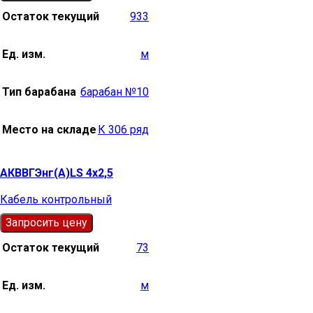
Остаток текущий
933
Ед. изм.
м
Тип барабана
барабан №10
Место на складе
К 306 ряд
АКВВГЭнг(А)LS 4х2,5
Кабель контрольный
Запросить цену
Остаток текущий
73
Ед. изм.
м