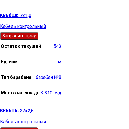
КВБбШв 7х1,0
Кабель контрольный
Запросить цену
Остаток текущий
543
Ед. изм.
м
Тип барабана
барабан №8
Место на складе
К 310 ряд
КВБбШв 27х2,5
Кабель контрольный