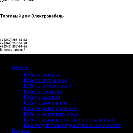
Для заявок по почте
Торговый дом Электрокабель
+7 (342) 288-69-53
+7 (342) 257-69-28
+7 (342) 257-69-26
Многоканальный
Каталог
Кабель
Кабель силовой
Кабель оптический
Кабель контрольный
Кабель греющий
Кабель судовой
Кабель управления
Кабель универсальный
Кабель нефтепогружной
Кабель радиочастотный (коаксиальный)
Кабель для горнорудной промышленности
Провод