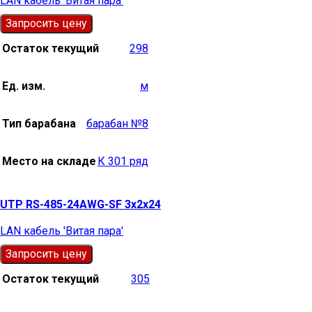
LAN кабель 'Витая пара'
Запросить цену
Остаток текущий
298
Ед. изм.
м
Тип барабана
барабан №8
Место на складе
К 301 ряд
UTP RS-485-24AWG-SF 3х2х24
LAN кабель 'Витая пара'
Запросить цену
Остаток текущий
305