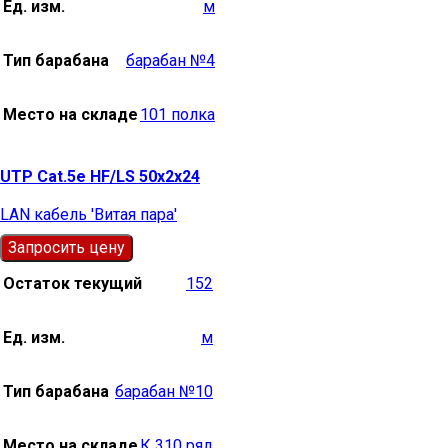
Ед. изм.
м
Тип барабана
барабан №4
Место на складе
101 полка
UTP Cat.5e HF/LS 50х2х24
LAN кабель 'Витая пара'
Запросить цену
Остаток текущий
152
Ед. изм.
м
Тип барабана
барабан №10
Место на складе
К 310 ряд