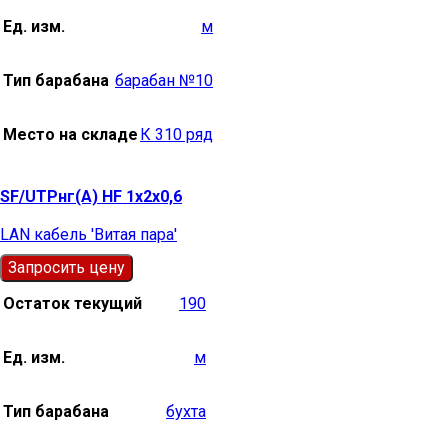
Ед. изм.
м
Тип барабана
барабан №10
Место на складе
К 310 ряд
SF/UTPнг(А) HF 1х2х0,6
LAN кабель 'Витая пара'
Запросить цену
Остаток текущий
190
Ед. изм.
м
Тип барабана
бухта