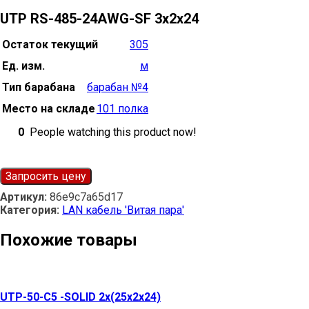
UTP RS-485-24AWG-SF 3х2х24
Остаток текущий
305
Ед. изм.
м
Тип барабана
барабан №4
Место на складе
101 полка
0
People watching this product now!
Запросить цену
Артикул:
86e9c7a65d17
Категория:
LAN кабель 'Витая пара'
Похожие товары
UTP-50-С5 -SOLID 2х(25х2х24)