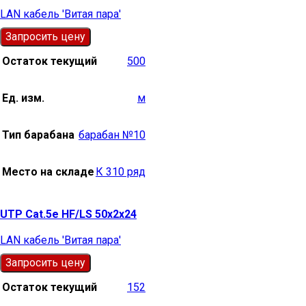
LAN кабель 'Витая пара'
Запросить цену
Остаток текущий
500
Ед. изм.
м
Тип барабана
барабан №10
Место на складе
К 310 ряд
UTP Cat.5e HF/LS 50х2х24
LAN кабель 'Витая пара'
Запросить цену
Остаток текущий
152