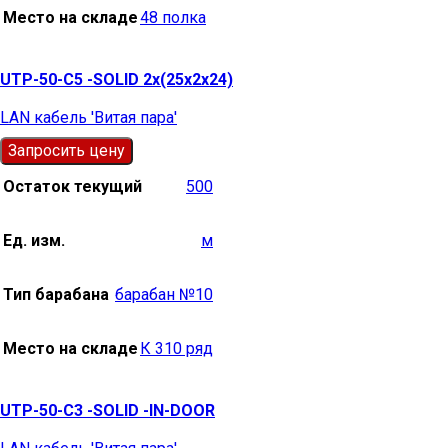
Место на складе
48 полка
UTP-50-С5 -SOLID 2х(25х2х24)
LAN кабель 'Витая пара'
Запросить цену
Остаток текущий
500
Ед. изм.
м
Тип барабана
барабан №10
Место на складе
К 310 ряд
UTP-50-С3 -SOLID -IN-DOOR