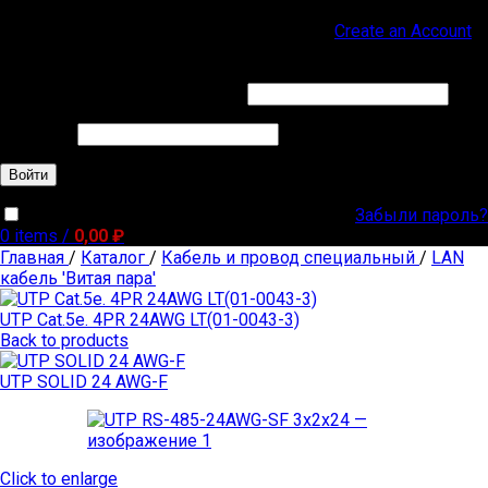
Sign in
Create an Account
Обязательно
Имя пользователя или Email
*
Обязательно
Пароль
*
Войти
Забыли пароль?
Запомнить меня
0
items
/
0,00
₽
Главная
/
Каталог
/
Кабель и провод специальный
/
LAN
кабель 'Витая пара'
UTP Cat.5е. 4PR 24AWG LT(01-0043-3)
Back to products
UTP SOLID 24 AWG-F
Click to enlarge