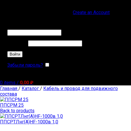
Sign in
Create an Account
Обязательно
Имя пользователя или Email
*
Обязательно
Пароль
*
Войти
Забыли пароль?
Запомнить меня
0
items
/
0,00
₽
Главная
/
Каталог
/
Кабель и провод для подвижного
состава
ППСРМ 25
Back to products
ППСРТЛнг(А)HF-1000в 1,0