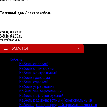
Для заявок по почте
Торговый дом Электрокабель
+7 (342) 288-69-53
+7 (342) 257-69-28
+7 (342) 257-69-26
Многоканальный
КАТАЛОГ
Кабель
Кабель силовой
Кабель оптический
Кабель контрольный
Кабель греющий
Кабель судовой
Кабель управления
Кабель универсальный
Кабель нефтепогружной
Кабель радиочастотный (коаксиальный)
Кабель для горнорудной промышленности