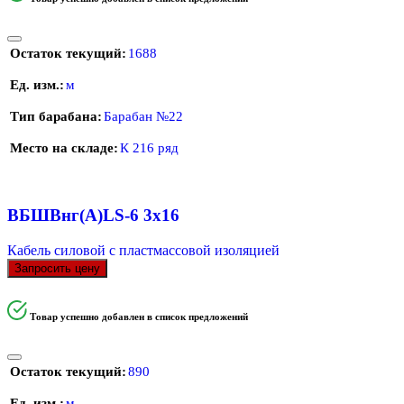
Остаток текущий
1688
Ед. изм.
м
Тип барабана
Барабан №22
Место на складе
К 216 ряд
ВБШВнг(А)LS-6 3х16
Кабель силовой с пластмассовой изоляцией
Запросить цену
Товар успешно добавлен в список предложений
Остаток текущий
890
Ед. изм.
м