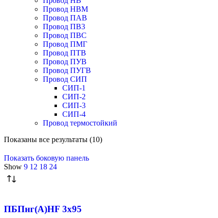
Провод НВ
Провод НВМ
Провод ПАВ
Провод ПВ3
Провод ПВС
Провод ПМГ
Провод ПТВ
Провод ПУВ
Провод ПУГВ
Провод СИП
СИП-1
СИП-2
СИП-3
СИП-4
Провод термостойкий
Сортировка:
Показаны все результаты (10)
по
рейтингу
Показать боковую панель
Show
9
12
18
24
ПБПнг(А)HF 3х95