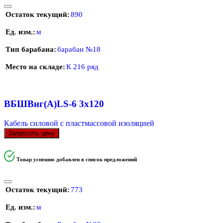
Остаток текущий
890
Ед. изм.
м
Тип барабана
барабан №18
Место на складе
К 216 ряд
ВБШВнг(А)LS-6 3х120
Кабель силовой с пластмассовой изоляцией
Запросить цену
Товар успешно добавлен в список предложений
Остаток текущий
773
Ед. изм.
м