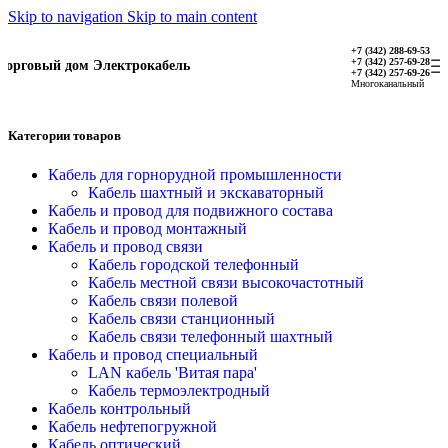
Skip to navigation
Skip to main content
+7 (342) 288-69-53
+7 (342) 257-69-28
Торговый дом Электрокабель
+7 (342) 257-69-26
Многоканальный
Категории товаров
Кабель для горнорудной промышленности
Кабель шахтный и экскаваторный
Кабель и провод для подвижного состава
Кабель и провод монтажный
Кабель и провод связи
Кабель городской телефонный
Кабель местной связи высокочастотный
Кабель связи полевой
Кабель связи станционный
Кабель связи телефонный шахтный
Кабель и провод специальный
LAN кабель 'Витая пара'
Кабель термоэлектродный
Кабель контрольный
Кабель нефтепогружной
Кабель оптический